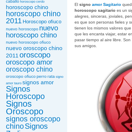
caballo
horoscopo cerdo
El
signo
amor Sagitario
queda 
horoscopo chino
horoscopo sagitario
es un si
horoscopo chino
alegres, sinceras, joviales, per
2011
Horoscopo ofiuco
es que son personas fieles y 
nuevo
tienen los mismos valores que 
nuevo horoscopo
horoscopo chino
que les encanta viajar, estar e
pasar tiempo al aire libre. So
nuevo horoscopo ofiuco
sus amigos.
nuevo oroscopo chino
oroscopo
2011
oroscopo amor
oroscopo chino
oroscopo ofiuco
perro
rata
signo
signos amor
amor tauro
Signos
Horoscopo
Signos
Oroscopo
signos oroscopo
Signos
chino