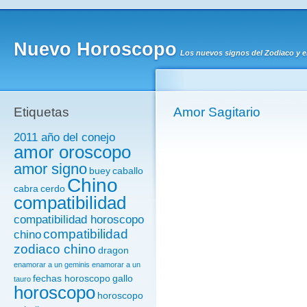
Nuevo Horoscopo
Los nuevos signos del Zodiaco y 
Etiquetas
Amor Sagitario
2011 año del conejo
amor oroscopo
amor signo
buey
caballo
Chino
cabra
cerdo
compatibilidad
compatibilidad horoscopo
compatibilidad
chino
zodiaco chino
dragon
enamorar a un geminis
enamorar a un
fechas horoscopo
gallo
tauro
horoscopo
horoscopo