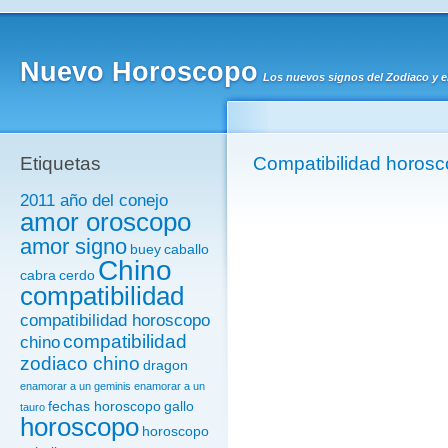
Nuevo Horoscopo
Los nuevos signos del Zodiaco y 
Etiquetas
Compatibilidad horos
2011 año del conejo
amor oroscopo
amor signo
buey
caballo
Chino
cabra
cerdo
compatibilidad
compatibilidad horoscopo
compatibilidad
chino
zodiaco chino
dragon
enamorar a un geminis
enamorar a un
fechas horoscopo
gallo
tauro
horoscopo
horoscopo