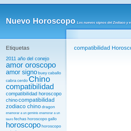
Nuevo Horoscopo
Los nuevos signos del Zodiaco y 
Etiquetas
compatibilidad Horosc
2011 año del conejo
amor oroscopo
amor signo
buey
caballo
Chino
cabra
cerdo
compatibilidad
compatibilidad horoscopo
compatibilidad
chino
zodiaco chino
dragon
enamorar a un geminis
enamorar a un
fechas horoscopo
gallo
tauro
horoscopo
horoscopo